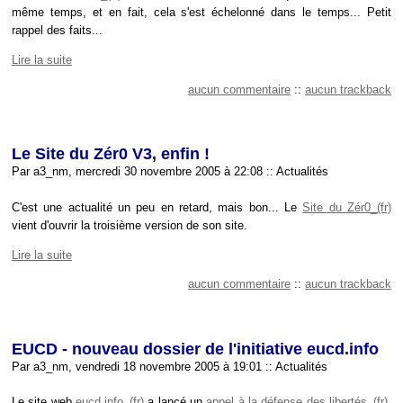
même temps, et en fait, cela s'est échelonné dans le temps... Petit
rappel des faits...
Lire la suite
aucun commentaire
::
aucun trackback
Le Site du Zér0 V3, enfin !
Par a3_nm, mercredi 30 novembre 2005 à 22:08
::
Actualités
C'est une actualité un peu en retard, mais bon... Le
Site du Zér0
vient d'ouvrir la troisième version de son site.
Lire la suite
aucun commentaire
::
aucun trackback
EUCD - nouveau dossier de l'initiative eucd.info
Par a3_nm, vendredi 18 novembre 2005 à 19:01
::
Actualités
Le site web
eucd.info
a lancé un
appel à la défense des libertés
,