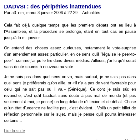
DADVSI : des péripéties inattendues
Par a3_nm, mardi 3 janvier 2006 à 22:29
::
Actualités
Cela fait déjà quelque temps que les premiers débats ont eu lieu à
l'Assemblée, et la procédure se prolonge, étant en tout cas en pause
jusqu'à la mi-janvier.
On entend des choses assez curieuses, notamment le vote-surprise
d'un amendement assez particulier, en ce sens qu'il "légalise le peer-to-
peer", comme j'ai pu le lire dans divers médias. Ailleurs, j'ai lu qu'il serait
sans doute soumis à nouveau au vote...
Je ne sais pas dans quel sens on va, mais surtout, je ne sais pas dans
quel sens je préférerais qu'on aille, or
Il n'y a pas de vent favorable pour
celui qui ne sait pas où il va.
(Sénèque). Ce dont je suis sûr, en
revanche, c'est qu'il faudrait sans doute à pas mal de monde (et pas
seulement à moi, je pense) un long délai de rélflexion et de débat. Chose
qu'un état d'urgence ne facilite pas, c'est évident... Voilà un petit billet de
réflexion personnelle sur le sujet, mais je pense qu'il pourra intéresser
certains...
Lire la suite