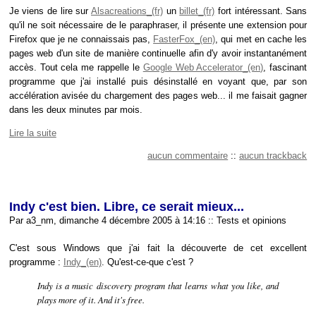
Je viens de lire sur
Alsacreations
un
billet
fort intéressant. Sans
qu'il ne soit nécessaire de le paraphraser, il présente une extension pour
Firefox que je ne connaissais pas,
FasterFox
, qui met en cache les
pages web d'un site de manière continuelle afin d'y avoir instantanément
accès. Tout cela me rappelle le
Google Web Accelerator
, fascinant
programme que j'ai installé puis désinstallé en voyant que, par son
accélération avisée du chargement des pages web... il me faisait gagner
dans les deux minutes par mois.
Lire la suite
aucun commentaire
::
aucun trackback
Indy c'est bien. Libre, ce serait mieux...
Par a3_nm, dimanche 4 décembre 2005 à 14:16
::
Tests et opinions
C'est sous Windows que j'ai fait la découverte de cet excellent
programme :
Indy
. Qu'est-ce-que c'est ?
Indy is a music discovery program that learns what you like, and
plays more of it. And it's free.