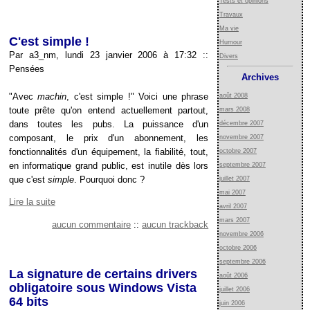
Tests et opinions
Travaux
Ma vie
C'est simple !
Humour
Par a3_nm, lundi 23 janvier 2006 à 17:32
::
Divers
Pensées
Archives
"Avec
machin
, c'est simple !" Voici une phrase
août 2008
toute prête qu'on entend actuellement partout,
mars 2008
dans toutes les pubs. La puissance d'un
décembre 2007
composant, le prix d'un abonnement, les
novembre 2007
fonctionnalités d'un équipement, la fiabilité, tout,
octobre 2007
en informatique grand public, est inutile dès lors
septembre 2007
que c'est
simple
. Pourquoi donc ?
juillet 2007
mai 2007
Lire la suite
avril 2007
mars 2007
aucun commentaire
::
aucun trackback
novembre 2006
octobre 2006
septembre 2006
La signature de certains drivers
août 2006
obligatoire sous Windows Vista
juillet 2006
64 bits
juin 2006