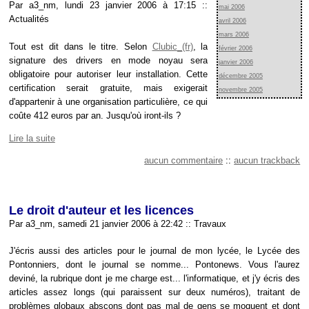
Par a3_nm, lundi 23 janvier 2006 à 17:15
::
mai 2006
Actualités
avril 2006
mars 2006
Tout est dit dans le titre. Selon
Clubic
, la
février 2006
signature des drivers en mode noyau sera
janvier 2006
obligatoire pour autoriser leur installation. Cette
décembre 2005
certification serait gratuite, mais exigerait
novembre 2005
d'appartenir à une organisation particulière, ce qui
coûte 412 euros par an. Jusqu'où iront-ils ?
Lire la suite
aucun commentaire
::
aucun trackback
Le droit d'auteur et les licences
Par a3_nm, samedi 21 janvier 2006 à 22:42
::
Travaux
J'écris aussi des articles pour le journal de mon lycée, le Lycée des
Pontonniers, dont le journal se nomme... Pontonews. Vous l'aurez
deviné, la rubrique dont je me charge est... l'informatique, et j'y écris des
articles assez longs (qui paraissent sur deux numéros), traitant de
problèmes globaux abscons dont pas mal de gens se moquent et dont