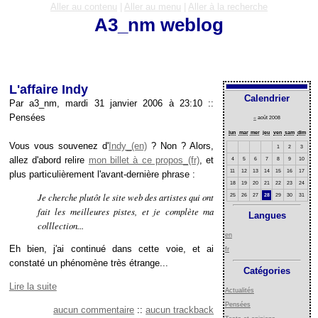
Aller au contenu
|
Aller au menu
|
Aller à la recherche
A3_nm weblog
L'affaire Indy
Calendrier
Par a3_nm, mardi 31 janvier 2006 à 23:10
::
Pensées
«
août 2008
lun
mar
mer
jeu
ven
sam
dim
Vous vous souvenez d'
Indy
? Non ? Alors,
1
2
3
allez d'abord relire
mon billet à ce propos
, et
4
5
6
7
8
9
10
11
12
13
14
15
16
17
plus particulièrement l'avant-dernière phrase :
18
19
20
21
22
23
24
Je cherche plutôt le site web des artistes qui ont
25
26
27
28
29
30
31
fait les meilleures pistes, et je complète ma
Langues
colllection...
en
Eh bien, j'ai continué dans cette voie, et ai
fr
constaté un phénomène très étrange...
Catégories
Lire la suite
Actualités
Pensées
aucun commentaire
::
aucun trackback