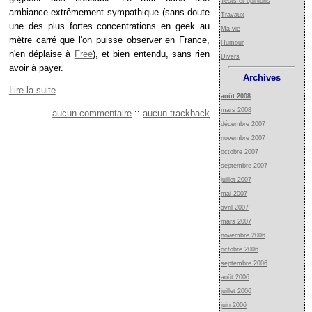
Tests et opinions
ambiance extrêmement sympathique (sans doute
Travaux
une des plus fortes concentrations en geek au
Ma vie
mètre carré que l'on puisse observer en France,
Humour
n'en déplaise à
Free
), et bien entendu, sans rien
Divers
avoir à payer.
Archives
Lire la suite
août 2008
mars 2008
aucun commentaire
::
aucun trackback
décembre 2007
novembre 2007
octobre 2007
septembre 2007
juillet 2007
mai 2007
avril 2007
mars 2007
novembre 2006
octobre 2006
septembre 2006
août 2006
juillet 2006
juin 2006