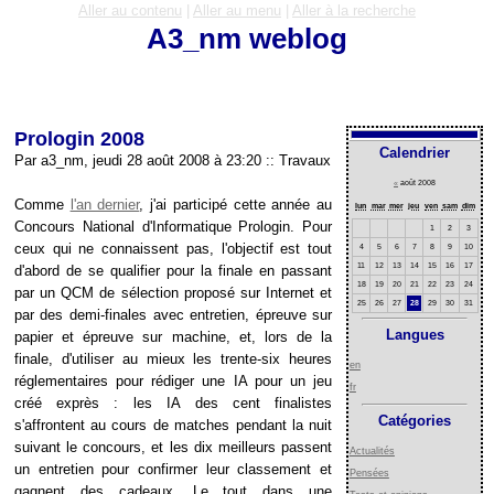
Aller au contenu
|
Aller au menu
|
Aller à la recherche
A3_nm weblog
Prologin 2008
Calendrier
Par a3_nm, jeudi 28 août 2008 à 23:20
::
Travaux
«
août 2008
Comme
l'an dernier
, j'ai participé cette année au
lun
mar
mer
jeu
ven
sam
dim
Concours National d'Informatique Prologin. Pour
1
2
3
ceux qui ne connaissent pas, l'objectif est tout
4
5
6
7
8
9
10
11
12
13
14
15
16
17
d'abord de se qualifier pour la finale en passant
18
19
20
21
22
23
24
par un
QCM
de sélection proposé sur Internet et
25
26
27
28
29
30
31
par des demi-finales avec entretien, épreuve sur
Langues
papier et épreuve sur machine, et, lors de la
finale, d'utiliser au mieux les trente-six heures
en
réglementaires pour rédiger une
IA
pour un jeu
fr
créé exprès : les
IA
des cent finalistes
Catégories
s'affrontent au cours de matches pendant la nuit
suivant le concours, et les dix meilleurs passent
Actualités
un entretien pour confirmer leur classement et
Pensées
gagnent des cadeaux. Le tout dans une