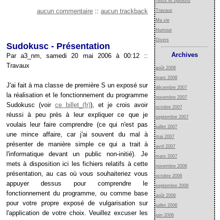
Tests et opinions
aucun commentaire
::
aucun trackback
Travaux
Ma vie
Humour
Divers
Sudokusc - Présentation
Archives
Par a3_nm, samedi 20 mai 2006 à 00:12
::
Travaux
août 2008
mars 2008
J'ai fait à ma classe de première S un exposé sur
décembre 2007
la réalisation et le fonctionnement du programme
novembre 2007
Sudokusc (voir
ce billet
), et je crois avoir
octobre 2007
réussi à peu près à leur expliquer ce que je
septembre 2007
voulais leur faire comprendre (ce qui n'est pas
juillet 2007
une mince affaire, car j'ai souvent du mal à
mai 2007
présenter de manière simple ce qui a trait à
avril 2007
l'informatique devant un public non-initié). Je
mars 2007
mets à disposition ici les fichiers relatifs à cette
novembre 2006
présentation, au cas où vous souhaiteriez vous
octobre 2006
appuyer dessus pour comprendre le
septembre 2006
fonctionnement du programme, ou comme base
août 2006
pour votre propre exposé de vulgarisation sur
juillet 2006
l'application de votre choix. Veuillez excuser les
juin 2006