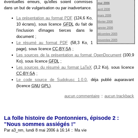
éventuelles erreurs, qu'elles soient commises
mai 2006
dans un but de vulgarisation ou par inadvertance.
avril 2006
mars 2006
La présentation au format
PDF
(124,6 Ko,
février 2006
10 écrans), sous licence
GFDL
du fait de
janvier 2006
l'inclusion d'images tierces dans le
décembre 2005
document ;
novembre 2005
Le résumé au format
PDF
(58,3 Ko, 1
page), sous licence
CC-BY-SA
;
Les sources de la présentation au format OpenDocument
(100,9
Ko), sous licence
GFDL
;
Les sources du résumé au format
LaTeX
(3,2 Ko), sous licence
CC-BY-SA
;
Le code source de Sudokusc 1.0.0
, déja publié auparavant
(licence
GNU
GPL
).
aucun commentaire
::
aucun trackback
La folle histoire de Pontonniers, épisode 2 :
"Nous sommes assiégés !"
Par a3_nm, lundi 8 mai 2006 à 16:14
::
Ma vie