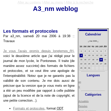
Aller au contenu
|
Aller au menu
|
Aller à la recherche
A3_nm weblog
Les formats et protocoles
Calendrier
Par a3_nm, samedi 20 mai 2006 à 19:38
::
Travaux
«
mai 2006
»
lun
mar
mer
jeu
ven
sam
dim
Je vous l'avais promis depuis longtemps
,
1
2
3
4
5
6
7
voici le deuxième article que j'ai rédigé pour le
8
9
10
11
12
13
14
15
16
17
18
19
20
21
journal de mon lycée, le Pontonews. Il traite (de
22
23
24
25
26
27
28
manière assez succinte) des formats de fichiers
29
30
31
et protocoles, et se veut être une apologie de
Langues
l'interopérabilité. Notez que je ne garantis pas la
validité de son contenu. Je me dois aussi de
en
préciser que la version que je vous mets en ligne
fr
a été un peu modifiée par rapport à celle publiée
Catégories
(ajout de la licence et de la note de copyright, et
une petite correction...).
Actualités
Pensées
Formats et protocoles
, format
ODT
.