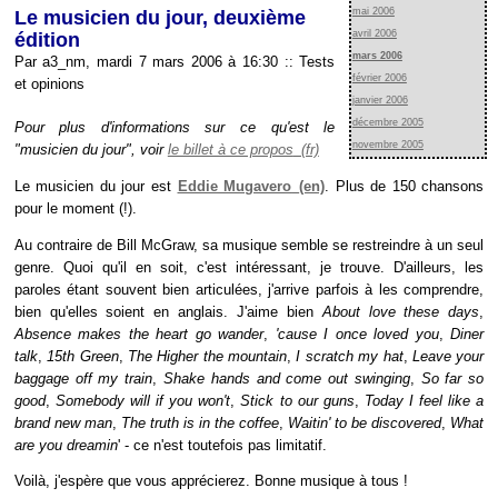
mai 2006
Le musicien du jour, deuxième
avril 2006
édition
mars 2006
Par a3_nm, mardi 7 mars 2006 à 16:30
::
Tests
février 2006
et opinions
janvier 2006
décembre 2005
Pour plus d'informations sur ce qu'est le
novembre 2005
"musicien du jour", voir
le billet à ce propos
Le musicien du jour est
Eddie Mugavero
. Plus de 150 chansons
pour le moment (!).
Au contraire de Bill McGraw, sa musique semble se restreindre à un seul
genre. Quoi qu'il en soit, c'est intéressant, je trouve. D'ailleurs, les
paroles étant souvent bien articulées, j'arrive parfois à les comprendre,
bien qu'elles soient en anglais. J'aime bien
About love these days
,
Absence makes the heart go wander
,
'cause I once loved you
,
Diner
talk
,
15th Green
,
The Higher the mountain
,
I scratch my hat
,
Leave your
baggage off my train
,
Shake hands and come out swinging
,
So far so
good
,
Somebody will if you won't
,
Stick to our guns
,
Today I feel like a
brand new man
,
The truth is in the coffee
,
Waitin' to be discovered
,
What
are you dreamin
' - ce n'est toutefois pas limitatif.
Voilà, j'espère que vous apprécierez. Bonne musique à tous !