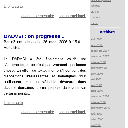
Tests et opinions
Lire la suite
Travaux
Ma vie
aucun commentaire
::
aucun trackback
Humour
Divers
Archives
DADVSI : on progresse...
août 2008
Par a3_nm, dimanche 26 mars 2006 à 15:01
::
mars 2008
Actualités
décembre 2007
novembre 2007
Le DADVSI a été finalement validé par
octobre 2007
l'Assemblée, et ce n'est pas vraiment une bonne
septembre 2007
chose. En effet, ce texte, même s'il contient des
juillet 2007
dispositions intéressantes et bénéfiques pour
mai 2007
l'utilisateur, est un véritable désastre dans
avril 2007
d'autres domaines. Je me propose de revenir sur
mars 2007
certains points....
novembre 2006
Lire la suite
octobre 2006
septembre 2006
aucun commentaire
::
aucun trackback
août 2006
juillet 2006
juin 2006