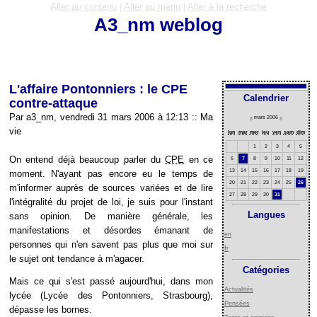
Aller au contenu
|
Aller au menu
|
Aller à la recherche
A3_nm weblog
L'affaire Pontonniers : le CPE
Calendrier
contre-attaque
Par a3_nm, vendredi 31 mars 2006 à 12:13
::
Ma
«
mars 2006
»
vie
lun
mar
mer
jeu
ven
sam
dim
1
2
3
4
5
On entend déjà beaucoup parler du
CPE
en ce
6
7
8
9
10
11
12
13
14
15
16
17
18
19
moment. N'ayant pas encore eu le temps de
20
21
22
23
24
25
26
m'informer auprès de sources variées et de lire
27
28
29
30
31
l'intégralité du projet de loi, je suis pour l'instant
Langues
sans opinion. De manière générale, les
manifestations et désordes émanant de
en
personnes qui n'en savent pas plus que moi sur
fr
le sujet ont tendance à m'agacer.
Catégories
Mais ce qui s'est passé aujourd'hui, dans mon
Actualités
lycée (Lycée des Pontonniers, Strasbourg),
Pensées
dépasse les bornes.