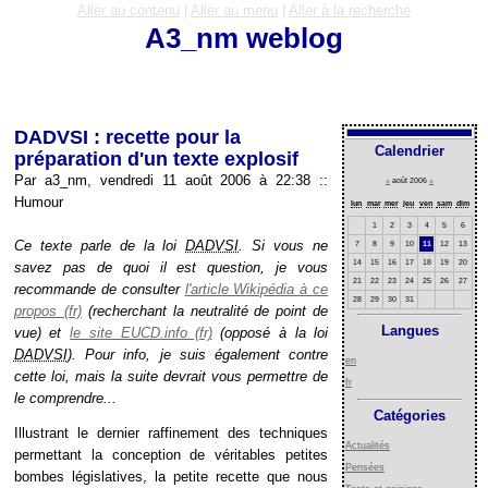
Aller au contenu
|
Aller au menu
|
Aller à la recherche
A3_nm weblog
DADVSI : recette pour la
Calendrier
préparation d'un texte explosif
Par a3_nm, vendredi 11 août 2006 à 22:38
::
«
août 2006
»
Humour
lun
mar
mer
jeu
ven
sam
dim
1
2
3
4
5
6
Ce texte parle de la loi
DADVSI
. Si vous ne
7
8
9
10
11
12
13
14
15
16
17
18
19
20
savez pas de quoi il est question, je vous
21
22
23
24
25
26
27
recommande de consulter
l'article Wikipédia à ce
28
29
30
31
propos
(recherchant la neutralité de point de
Langues
vue) et
le site EUCD.info
(opposé à la loi
DADVSI
). Pour info, je suis également contre
en
cette loi, mais la suite devrait vous permettre de
fr
le comprendre...
Catégories
Illustrant le dernier raffinement des techniques
Actualités
permettant la conception de véritables petites
Pensées
bombes législatives, la petite recette que nous