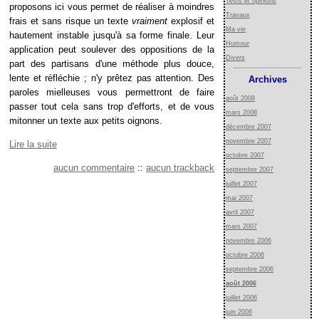
Tests et opinions
proposons ici vous permet de réaliser à moindres
Travaux
frais et sans risque un texte
vraiment
explosif et
Ma vie
hautement instable jusqu'à sa forme finale. Leur
Humour
application peut soulever des oppositions de la
Divers
part des partisans d'une méthode plus douce,
lente et réfléchie ; n'y prêtez pas attention. Des
Archives
paroles mielleuses vous permettront de faire
août 2008
passer tout cela sans trop d'efforts, et de vous
mars 2008
mitonner un texte aux petits oignons.
décembre 2007
novembre 2007
Lire la suite
octobre 2007
aucun commentaire
::
aucun trackback
septembre 2007
juillet 2007
mai 2007
avril 2007
mars 2007
novembre 2006
octobre 2006
septembre 2006
août 2006
juillet 2006
juin 2006