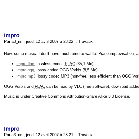
Impro
Par a3_nm, jeudi 12 avril 2007 à 23:22
::
Travaux
Now, some music. I don't have much time to waffle. Piano improvisation, arou
impro.flac
, lossless codec
FLAC
(35,1
Mo
)
impro.ogg
, lossy codec OGG Vorbis (8,5
Mo
)
impro.mp3
, lossy codec
MP3
(non-free, less efficient than OGG Vor
OGG Vorbis and
FLAC
can be read by
VLC
(free software), download addr
Music is under Creative Commons Attribution-Share Alike 3.0 License.
Impro
Par a3_nm, jeudi 12 avril 2007 à 23:21
::
Travaux