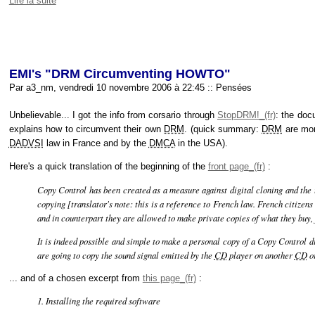
Lire la suite
EMI's "DRM Circumventing HOWTO"
Par a3_nm, vendredi 10 novembre 2006 à 22:45
::
Pensées
Unbelievable... I got the info from corsario through
StopDRM!
: the doc
explains how to circumvent their own
DRM
. (quick summary:
DRM
are mor
DADVSI
law in France and by the
DMCA
in the
USA
).
Here's a quick translation of the beginning of the
front page
:
Copy Control has been created as a measure against digital cloning and the u
copying [translator's note: this is a reference to French law. French citizen
and in counterpart they are allowed to make private copies of what they buy
It is indeed possible and simple to make a personal copy of a Copy Control dis
are going to copy the sound signal emitted by the
CD
player on another
CD
or
... and of a chosen excerpt from
this page
:
1. Installing the required software