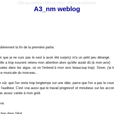
Aller au contenu
|
Aller au menu
|
Aller à la recherche
A3_nm weblog
lièrement la fin de la première partie.
ir que je ne suis pas le seul à avoir été surpris) m'a un petit peu dérangé.
 elle a trop souvent retenu mon attention alors qu'elle aurait dû (à mon avis)
uées dans les aigus, où on l'entend à mon avis beaucoup trop). Sinon, j'ai t
nce musicale du morceau...
ien sûr, que l'on reste trop longtemps sur une idée, parce que l'on a pas le co
l'auditeur. C'est vrai aussi que le travail progressif et minutieux sur les acc
pas assez variée à mon goût.
ive.
 bon dans l'état.