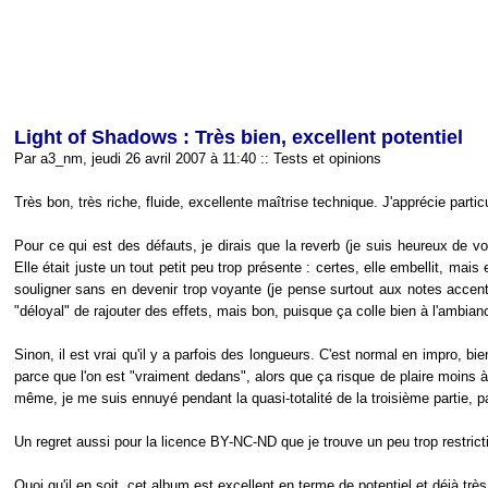
Light of Shadows : Très bien, excellent potentiel
Par a3_nm, jeudi 26 avril 2007 à 11:40
::
Tests et opinions
Très bon, très riche, fluide, excellente maîtrise technique. J'apprécie particu
Pour ce qui est des défauts, je dirais que la reverb (je suis heureux de vo
Elle était juste un tout petit peu trop présente : certes, elle embellit, mais
souligner sans en devenir trop voyante (je pense surtout aux notes accent
"déloyal" de rajouter des effets, mais bon, puisque ça colle bien à l'ambia
Sinon, il est vrai qu'il y a parfois des longueurs. C'est normal en impro, b
parce que l'on est "vraiment dedans", alors que ça risque de plaire moins à 
même, je me suis ennuyé pendant la quasi-totalité de la troisième partie, 
Un regret aussi pour la licence BY-NC-ND que je trouve un peu trop restrict
Quoi qu'il en soit, cet album est excellent en terme de potentiel et déjà très