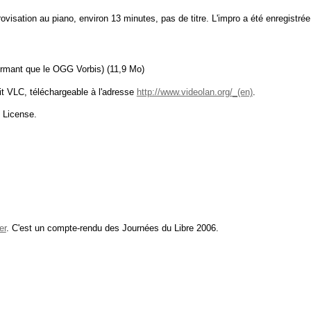
sation au piano, environ 13 minutes, pas de titre. L'impro a été enregistrée te
ormant que le OGG Vorbis) (11,9
Mo
)
it
VLC
, téléchargeable à l'adresse
http://www.videolan.org/
.
 License.
er
. C'est un compte-rendu des Journées du Libre 2006.