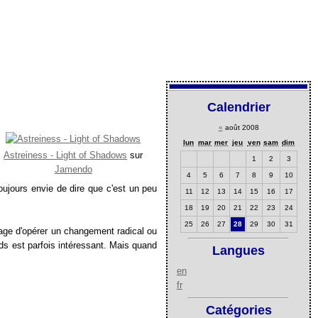
Calendrier
«
août 2008
lun
mar
mer
jeu
ven
sam
dim
Astreiness - Light of Shadows
sur
1
2
3
Jamendo
4
5
6
7
8
9
10
oujours envie de dire que c'est un peu
11
12
13
14
15
16
17
18
19
20
21
22
23
24
25
26
27
28
29
30
31
urage d'opérer un changement radical ou
ords est parfois intéressant. Mais quand
Langues
en
fr
Catégories