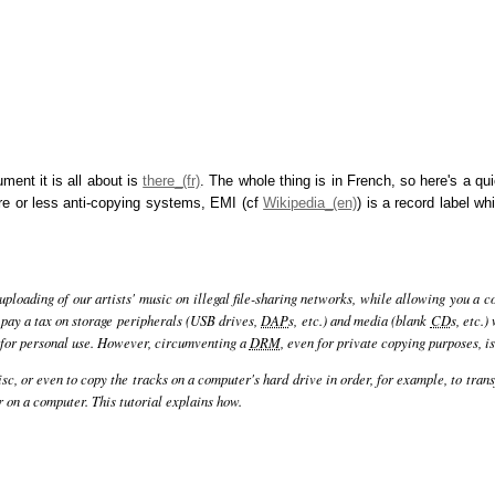
ument it is all about is
there
. The whole thing is in French, so here's a q
e or less anti-copying systems, EMI (cf
Wikipedia
) is a record label w
ploading of our artists' music on illegal file-sharing networks, while allowing you a c
s pay a tax on storage peripherals (USB drives,
DAP
s, etc.) and media (blank
CD
s, etc.
, for personal use. However, circumventing a
DRM
, even for private copying purposes, is
c, or even to copy the tracks on a computer's hard drive in order, for example, to trans
 on a computer. This tutorial explains how.