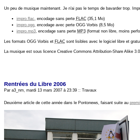
Un peu de musique maintenant. Je n'ai pas le temps de bavarder trop. Improvi
impro.flac
, encodage sans perte
FLAC
(35,1
Mo
)
impro.ogg
, encodage avec perte OGG Vorbis (8,5
Mo
)
impro.mp3
, encodage sans perte
MP3
(format non libre, moins perf
Les formats OGG Vorbis et
FLAC
sont lisibles avec le logiciel libre et gratu
La musique est sous licence Creative Commons Attribution-Share Alike 3.0
Rentrées du Libre 2006
Par a3_nm, mardi 13 mars 2007 à 23:39
::
Travaux
Deuxième article de cette année dans le Pontonews, faisant suite au
premi