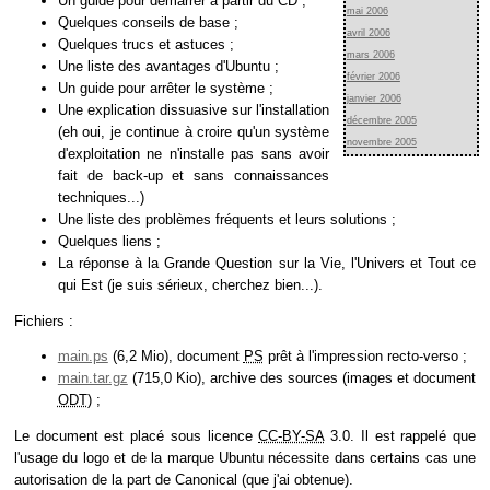
Un guide pour démarrer à partir du CD ;
mai 2006
Quelques conseils de base ;
avril 2006
Quelques trucs et astuces ;
mars 2006
Une liste des avantages d'Ubuntu ;
février 2006
Un guide pour arrêter le système ;
janvier 2006
Une explication dissuasive sur l'installation
décembre 2005
(eh oui, je continue à croire qu'un système
novembre 2005
d'exploitation ne n'installe pas sans avoir
fait de back-up et sans connaissances
techniques...)
Une liste des problèmes fréquents et leurs solutions ;
Quelques liens ;
La réponse à la Grande Question sur la Vie, l'Univers et Tout ce
qui Est (je suis sérieux, cherchez bien...).
Fichiers :
main.ps
(6,2 Mio), document
PS
prêt à l'impression recto-verso ;
main.tar.gz
(715,0 Kio), archive des sources (images et document
ODT
) ;
Le document est placé sous licence
CC-BY-SA
3.0. Il est rappelé que
l'usage du logo et de la marque Ubuntu nécessite dans certains cas une
autorisation de la part de Canonical (que j'ai obtenue).