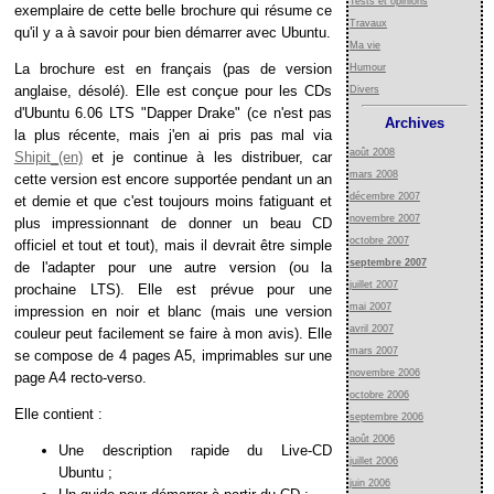
Tests et opinions
exemplaire de cette belle brochure qui résume ce
Travaux
qu'il y a à savoir pour bien démarrer avec Ubuntu.
Ma vie
La brochure est en français (pas de version
Humour
anglaise, désolé). Elle est conçue pour les CDs
Divers
d'Ubuntu 6.06 LTS "Dapper Drake" (ce n'est pas
Archives
la plus récente, mais j'en ai pris pas mal via
août 2008
Shipit
et je continue à les distribuer, car
mars 2008
cette version est encore supportée pendant un an
décembre 2007
et demie et que c'est toujours moins fatiguant et
novembre 2007
plus impressionnant de donner un beau CD
octobre 2007
officiel et tout et tout), mais il devrait être simple
septembre 2007
de l'adapter pour une autre version (ou la
juillet 2007
prochaine LTS). Elle est prévue pour une
mai 2007
impression en noir et blanc (mais une version
avril 2007
couleur peut facilement se faire à mon avis). Elle
mars 2007
se compose de 4 pages A5, imprimables sur une
novembre 2006
page A4 recto-verso.
octobre 2006
Elle contient :
septembre 2006
août 2006
Une description rapide du Live-CD
juillet 2006
Ubuntu ;
juin 2006