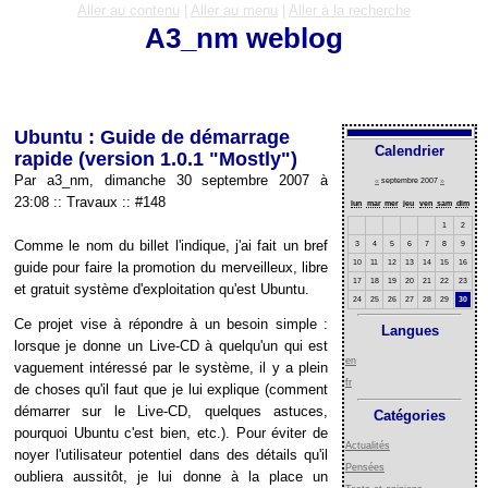
Aller au contenu
|
Aller au menu
|
Aller à la recherche
A3_nm weblog
Ubuntu : Guide de démarrage
Calendrier
rapide (version 1.0.1 "Mostly")
Par a3_nm, dimanche 30 septembre 2007 à
«
septembre 2007
»
23:08
::
Travaux
::
#148
lun
mar
mer
jeu
ven
sam
dim
1
2
Comme le nom du billet l'indique, j'ai fait un bref
3
4
5
6
7
8
9
10
11
12
13
14
15
16
guide pour faire la promotion du merveilleux, libre
17
18
19
20
21
22
23
et gratuit système d'exploitation qu'est Ubuntu.
24
25
26
27
28
29
30
Ce projet vise à répondre à un besoin simple :
Langues
lorsque je donne un Live-CD à quelqu'un qui est
en
vaguement intéressé par le système, il y a plein
fr
de choses qu'il faut que je lui explique (comment
démarrer sur le Live-CD, quelques astuces,
Catégories
pourquoi Ubuntu c'est bien, etc.). Pour éviter de
Actualités
noyer l'utilisateur potentiel dans des détails qu'il
Pensées
oubliera aussitôt, je lui donne à la place un