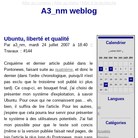
Aller au contenu
|
Aller au menu
|
Aller à la recherche
A3_nm weblog
Ubuntu, liberté et qualité
Calendrier
Par a3_nm, mardi 24 juillet 2007 à 18:40
::
Travaux
::
#144
«
juillet 2007
»
lun
mar
mer
jeu
ven
sam
dim
Cinquième et dernier article publié dans le
1
Pontonews, faisant suite au
quatrième
, et donc le
2
3
4
5
6
7
8
9
10
11
12
13
14
15
dernier (dans l'ordre chronologique, puisqu'il n'est
16
17
18
19
20
21
22
pas exclu que le troisième soit publié ici plus
23
24
25
26
27
28
29
tard). Ce coup-ci, en bouquet final, j'ai choisi de
30
31
présenter mon système d'exploitation, à savoir
Langues
Ubuntu. Pour ceux qui ne connaissent pas... eh,
bien, il suffira de lire l'article. Pour les autres,
en
j'espère que cela pourra leur servir pour présenter
fr
le système à des utilisateurs potentiels. J'ai fait
Catégories
mon possible pour que le texte soit concis
(même si la version publiée faisait neuf pages, de
Actualités
loin l'article le plus long du Pontonews, mais sans
Pensées