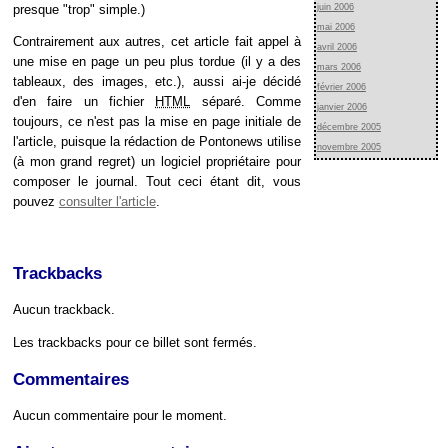
presque "trop" simple.)
juin 2006
mai 2006
Contrairement aux autres, cet article fait appel à
avril 2006
une mise en page un peu plus tordue (il y a des
mars 2006
tableaux, des images, etc.), aussi ai-je décidé
février 2006
d'en faire un fichier
HTML
séparé. Comme
janvier 2006
toujours, ce n'est pas la mise en page initiale de
décembre 2005
l'article, puisque la rédaction de Pontonews utilise
novembre 2005
(à mon grand regret) un logiciel propriétaire pour
composer le journal. Tout ceci étant dit, vous
pouvez
consulter l'article
.
Trackbacks
Aucun trackback.
Les trackbacks pour ce billet sont fermés.
Commentaires
Aucun commentaire pour le moment.