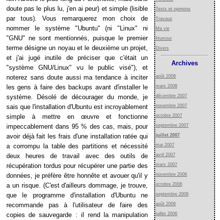
doute pas le plus lu, j'en ai peur) et simple (lisible
Tests et opinions
par tous). Vous remarquerez mon choix de
Travaux
nommer le système "Ubuntu" (ni "Linux" ni
Ma vie
"GNU" ne sont mentionnés, puisque le premier
Humour
terme désigne un noyau et le deuxième un projet,
Divers
et j'ai jugé inutile de préciser que c'était un
Archives
"système GNU/Linux" vu le public visé"), et
noterez sans doute aussi ma tendance à inciter
août 2008
les gens à faire des backups avant d'installer le
mars 2008
système. Désolé de décourager du monde, je
décembre 2007
sais que l'installation d'Ubuntu est incroyablement
novembre 2007
simple à mettre en œuvre et fonctionne
octobre 2007
impeccablement dans 95 % des cas, mais, pour
septembre 2007
avoir déjà fait les frais d'une installation ratée qui
juillet 2007
a corrompu la table des partitions et nécessité
mai 2007
deux heures de travail avec des outils de
avril 2007
récupération tordus pour récupérer une partie des
mars 2007
données, je préfère être honnête et avouer qu'il y
novembre 2006
a un risque. (C'est d'ailleurs dommage, je trouve,
octobre 2006
que le programme d'installation d'Ubuntu ne
septembre 2006
recommande pas à l'utilisateur de faire des
août 2006
copies de sauvegarde : il rend la manipulation
juillet 2006