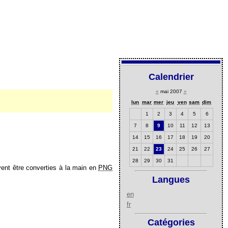
Calendrier
«
mai 2007
»
lun
mar
mer
jeu
ven
sam
dim
1
2
3
4
5
6
7
8
9
10
11
12
13
14
15
16
17
18
19
20
21
22
23
24
25
26
27
28
29
30
31
ent être converties à la main en
PNG
Langues
en
fr
Catégories