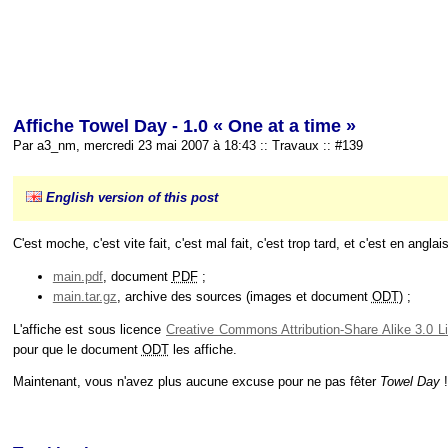
Affiche Towel Day - 1.0 « One at a time »
Par a3_nm, mercredi 23 mai 2007 à 18:43
::
Travaux
::
#139
English version of this post
C'est moche, c'est vite fait, c'est mal fait, c'est trop tard, et c'est en ang
main.pdf
, document
PDF
;
main.tar.gz
, archive des sources (images et document
ODT
) ;
L'affiche est sous licence
Creative Commons Attribution-Share Alike 3.0 L
pour que le document
ODT
les affiche.
Maintenant, vous n'avez plus aucune excuse pour ne pas fêter
Towel Day
!