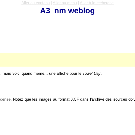
Aller au contenu
|
Aller au menu
|
Aller à la recherche
A3_nm weblog
lais, mais voici quand même... une affiche pour le
Towel Day
.
icense
. Notez que les images au format XCF dans l'archive des sources doiv