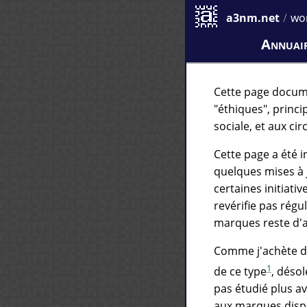
a3nm.net
/
wo
Annuair
Cette page docum
"éthiques", princi
sociale, et aux cir
Cette page a été i
quelques mises à 
certaines initiativ
revérifie pas régu
marques reste d'a
Comme j'achète de
1
de ce type
, désolé
pas étudié plus av
aux marques dispo