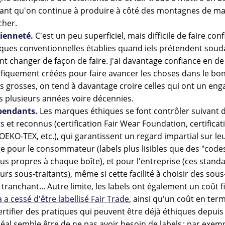
ant qu'on continue à produire à côté des montagnes de m
cher.
cienneté.
C'est un peu superficiel, mais difficile de faire con
ues conventionnelles établies quand iels prétendent souda
 changer de façon de faire. J'ai davantage confiance en d
ifiquement créées pour faire avancer les choses dans le bo
 grosses, on tend à davantage croire celles qui ont un en
is plusieurs années voire décennies.
pendants.
Les marques éthiques se font contrôler suivant 
 et reconnus (certification Fair Wear Foundation, certificat
 OEKO-TEX, etc.), qui garantissent un regard impartial sur le
e pour le consommateur (labels plus lisibles que des "cod
ous propres à chaque boîte), et pour l'entreprise (ces stan
rs sous-traitants), même si cette facilité à choisir des sous
tranchant... Autre limite, les labels ont également un coût f
a a cessé d'être labellisé Fair Trade
, ainsi qu'un coût en te
ertifier des pratiques qui peuvent être déjà éthiques depuis 
éal semble être de ne pas avoir besoin de labels : par exempl