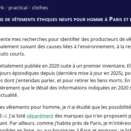
rk
/
practical
/
clothes
:
e de vêtements éthiques neufs pour homme à Paris et 
ente mes recherches pour identifier des producteurs de v
palement suivant des causes liées à l'environnement, à la re
cuits courts.
nitialement publiée en 2020 suite à un premier inventaire. El
jours épisodiques depuis (dernière mise à jour en 2025), po
es dont j'entendais parler, et pour retirer les liens morts. E
lièrement que le détail des informations indiquées en 2020 s
ctualité.
s vêtements pour homme, je n'ai étudié que les possibilit
 :-/. J'ai listé
séparément
des marques qui n'en proposent pa
ant. Par ailleurs, comme j'habite près de Paris, je m'intére
nibles en ligne, ou aux boutiques à Paris et environs ; je 