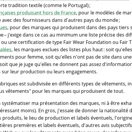
rte tradition textile (comme le Portugal) ;
nçaises produisant hors de France
, pour le modèles de ma
gié avec des fournisseurs dans d'autres pays du monde ;
ues
, pour des marques qui produisent dans des pays tiers
ue – j'exige dans ce cas au minimum une liste précise des di
 ou une certification de type Fair Wear Foundation ou Fair T
alées
, les marques exclues des listes plus haut : soit qu'ell
ments pour femme, soit qu'elles n'ont pas de site dans une
oit que je juge qu'elles ne donnent pas assez d'informatio
ns sur leur production ou leurs engagements.
briques est subdivisée en différents types de vêtements, i
us vêtements" pour les marques qui produisent de tout.
 à systématiser ma présentation des marques, ni à être exhau
ressant moins). En gros, j'essaie de donner la nationalité de
produits, le lieu de production et labels éventuels, l'origi
ières premières et labels éventuels, d'autres avis subjectif