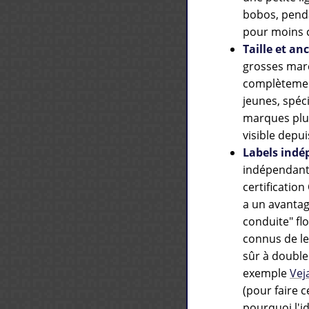
bobos, pend
pour moins 
Taille et an
grosses marq
complètement
jeunes, spéc
marques plus
visible depu
Labels indé
indépendants
certification
a un avantag
conduite" fl
connus de leu
sûr à double 
exemple
Vej
(pour faire c
pourquoi l'id