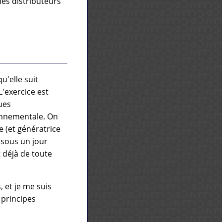
 les distributeurs
u'elle suit
'exercice est
ues
onnementale. On
e (et génératrice
 sous un jour
 déjà de toute
 et je me suis
 principes