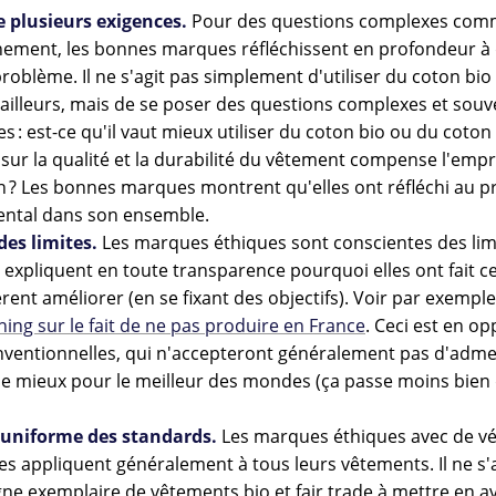
e plusieurs exigences.
Pour des questions complexes comm
nnement, les bonnes marques réfléchissent en profondeur 
roblème. Il ne s'agit pas simplement d'utiliser du coton bio 
ailleurs, mais de se poser des questions complexes et souv
s : est-ce qu'il vaut mieux utiliser du coton bio ou du coton 
 sur la qualité et la durabilité du vêtement compense l'empr
n ? Les bonnes marques montrent qu'elles ont réfléchi au 
ntal dans son ensemble.
es limites.
Les marques éthiques sont conscientes des limi
expliquent en toute transparence pourquoi elles ont fait ce
èrent améliorer (en se fixant des objectifs). Voir par exempl
hing sur le fait de ne pas produire en France
. Ceci est en op
ventionnelles, qui n'accepteront généralement pas d'adme
le mieux pour le meilleur des mondes (ça passe moins bien 
 uniforme des standards.
Les marques éthiques avec de vé
les appliquent généralement à tous leurs vêtements. Il ne s'a
igne exemplaire de vêtements bio et fair trade à mettre en a