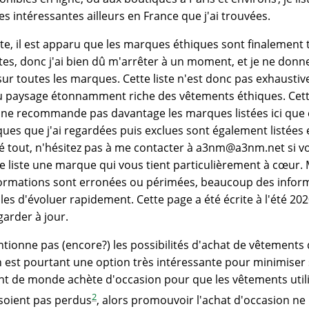
s intéressantes ailleurs en France que j'ai trouvées.
liste, il est apparu que les marques éthiques sont finaleme
utes, donc j'ai bien dû m'arrêter à un moment, et je ne don
sur toutes les marques. Cette liste n'est donc pas exhaustiv
u paysage étonnamment riche des vêtements éthiques. Cette
e ne recommande pas davantage les marques listées ici que c
ques que j'ai regardées puis exclues sont également listées
 tout, n'hésitez pas à me contacter à a3nm
@a3nm.net si vo
te liste une marque qui vous tient particulièrement à cœur.
nformations sont erronées ou périmées, beaucoup des info
les d'évoluer rapidement. Cette page a été écrite à l'été 2020
 garder à jour.
tionne pas (encore?) les possibilités d'achat de vêtements 
n est pourtant une option très intéressante pour minimiser
ent de monde achète d'occasion pour que les vêtements util
2
soient pas perdus
, alors promouvoir l'achat d'occasion ne 