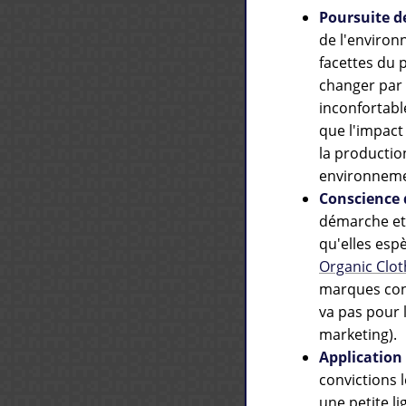
Poursuite d
de l'enviro
facettes du p
changer par 
inconfortable
que l'impact
la productio
environneme
Conscience d
démarche et 
qu'elles esp
Organic Clot
marques con
va pas pour 
marketing).
Application
convictions 
une petite l