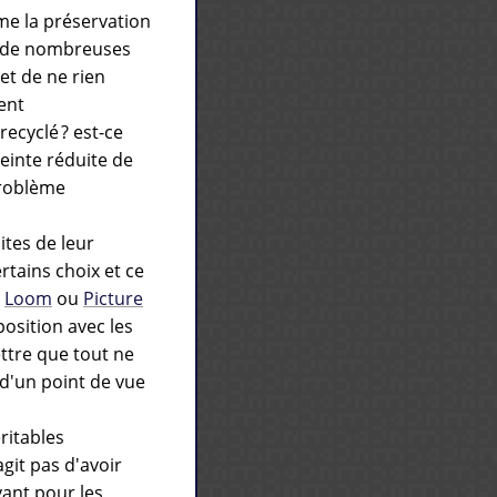
e la préservation
à de nombreuses
et de ne rien
ent
recyclé ? est-ce
einte réduite de
problème
tes de leur
rtains choix et ce
e
Loom
ou
Picture
position avec les
ttre que tout ne
d'un point de vue
ritables
git pas d'avoir
vant pour les