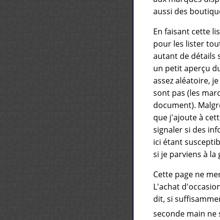
aussi des boutique
En faisant cette 
pour les lister to
autant de détails 
un petit aperçu d
assez aléatoire, j
sont pas (les mar
document). Malgré
que j'ajoute à cet
signaler si des i
ici étant susceptib
si je parviens à la
Cette page ne men
L'achat d'occasio
dit, si suffisamm
seconde main ne 