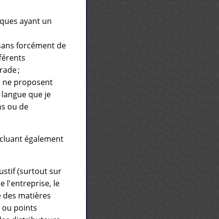
rques ayant un
 sans forcément de
fférents
rade ;
es ne proposent
 langue que je
ns ou de
ncluant également
stif (surtout sur
 l'entreprise, le
ne des matières
s ou points