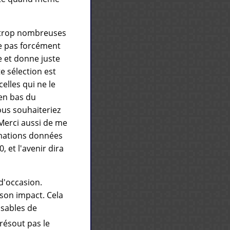
nt trop nombreuses
ne pas forcément
e et donne juste
 sélection est
elles qui ne le
 en bas du
us souhaiteriez
 Merci aussi de me
rmations données
, et l'avenir dira
d'occasion.
 son impact. Cela
isables de
résout pas le