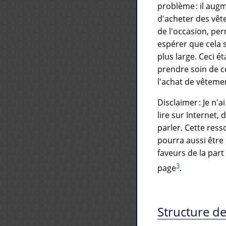
problème : il aug
d'acheter des vêt
de l'occasion, pe
espérer que cela 
plus large. Ceci é
prendre soin de c
l'achat de vêteme
Disclaimer : Je n'a
lire sur Internet,
parler. Cette res
pourra aussi être 
faveurs de la part
3
page
.
Structure de