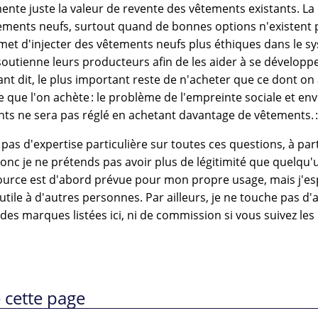
mente juste la valeur de revente des vêtements existants. L
ements neufs, surtout quand de bonnes options n'existent 
rmet d'injecter des vêtements neufs plus éthiques dans le s
soutienne leurs producteurs afin de les aider à se développe
tant dit, le plus important reste de n'acheter que ce dont on 
e que l'on achète : le problème de l'empreinte sociale et e
nts ne sera pas réglé en achetant davantage de vêtements. :
i pas d'expertise particulière sur toutes ces questions, à par
 donc je ne prétends pas avoir plus de légitimité que quelqu
source est d'abord prévue pour mon propre usage, mais j'es
utile à d'autres personnes. Par ailleurs, je ne touche pas d'
 des marques listées ici, ni de commission si vous suivez les 
 cette page