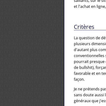
saillants, sur le 
et l'achat en lign
Critères
La question de déf
plusieurs dimensi
d'autant plus co
conventionnelles 
pourrait presque 
de bullshit), for
favorable et en t
façon.
Je ne prétends pas
sans doute aussi 
généraux que j'ess