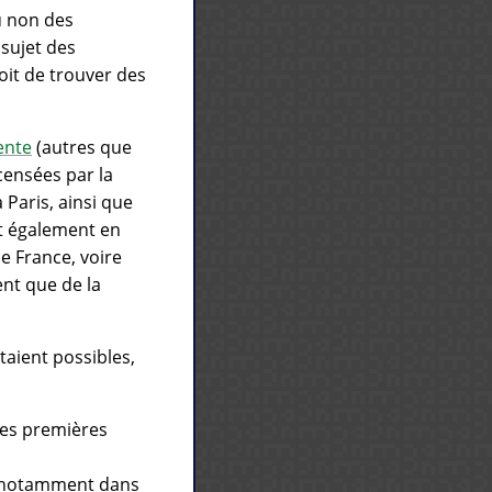
u non des
 sujet des
oit de trouver des
ente
(autres que
censées par la
Paris, ainsi que
t également en
de France, voire
ent que de la
taient possibles,
res premières
 notamment dans