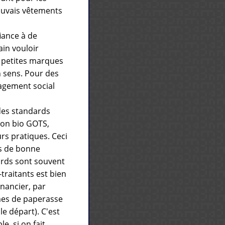
auvais vêtements
fiance à de
in vouloir
e petites marques
n sens. Pour des
gagement social
des standards
ion bio GOTS,
urs pratiques. Ceci
es de bonne
dards sont souvent
-traitants est bien
inancier, par
rmes de paperasse
le départ). C'est
e, si on fait