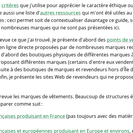
s
critères
que j'utilise pour apprécier le caractère éthique o
aussi une liste d'
autres ressources
qui m'ont été utiles au
 : ceci permet soit de contextualiser davantage ce guide, s
s nombreuses marques qui ne sont pas présentées ici.
revue ce que j'ai trouvé. Je présente d'abord des
points de v
e en ligne directe proposées par de nombreuses marques re
te d'abord des boutiques physiques de différentes marques à 
oposant différentes marques (certains d'entre eux venden
ensuite à des boutiques de marques et revendeurs hors d'Île 
nfin, je présente les sites Web de revendeurs qui ne propos
n revue les marques de vêtements. Beaucoup de structures é
séparer comme suit :
nçaises produisant en France
(pas toujours avec des matiè
nçaises et européennes produisant en Europe et environs
,