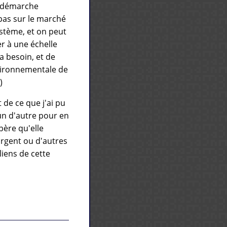
a démarche
pas sur le marché
ystème, et on peut
r à une échelle
a besoin, et de
nvironnementale de
)
t de ce que j'ai pu
'un d'autre pour en
père qu'elle
argent ou d'autres
liens de cette