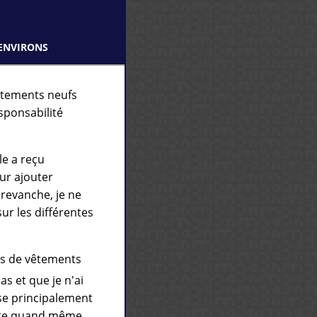
environs
êtements neufs
sponsabilité
le a reçu
ur ajouter
n revanche, je ne
ur les différentes
és de vêtements
s et que je n'ai
sse principalement
liste quand même