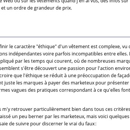
site Web ou sur les vêtements quand j'en ai vus, des infos sur
e, et un ordre de grandeur de prix.
inir le caractère "éthique" d'un vêtement est complexe, vu q
ons indépendantes voire parfois incompatibles entre elles. L
mpliqué par les temps qui courent, où de nombreuses marq
semblent s'être découvert une passion pour l'action envir
croire que l'éthique se réduit à une préoccupation de façad
çant juste les marques à payer des marketeux pour présenter
ermes vagues des pratiques correspondant à ce qu'elles font
 m'y retrouver particulièrement bien dans tous ces critères,
laissé un peu berner par les marketeux, mais voici quelques
aie de suivre pour discerner le vrai du faux :