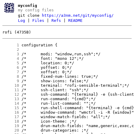
myconfig
my config files
git clone
https://a3nm.net/git/myconfig/
Log
|
Files
|
Refs
|
README
rofi (4735B)
      1
      2
      3
      4
      5
      6
      7
      8
      9
     10
     11
     12
     13
     14
     15
     16
     17
     18
     19
     20