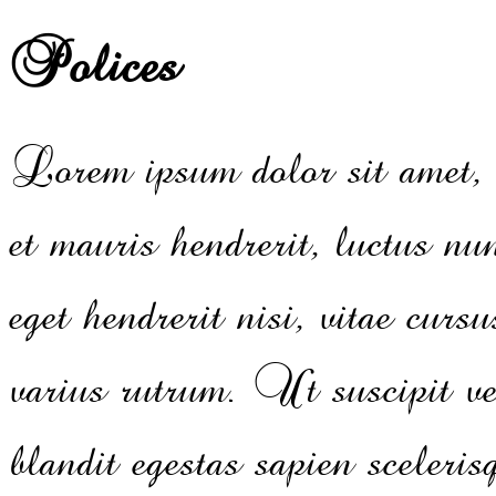
Polices
Lorem ipsum dolor sit amet, c
et mauris hendrerit, luctus n
eget hendrerit nisi, vitae cu
varius rutrum. Ut suscipit ve
blandit egestas sapien sceleri