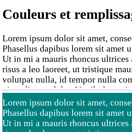
Couleurs et remplissa
Lorem ipsum dolor sit amet, consec
Phasellus dapibus lorem sit amet u
Ut in mi a mauris rhoncus ultrices
risus a leo laoreet, ut tristique ma
volutpat nulla, id tempor nulla c
vitae dictum dolor. Vestibulum trist
ultricies sapien accumsan sed. Mau
Lorem ipsum dolor sit amet, consec
vehicula velit ut, convallis eros. 
Phasellus dapibus lorem sit amet u
vulputate turpis, in imperdiet velit
Ut in mi a mauris rhoncus ultrices
elementum augue in gravida. Ut a